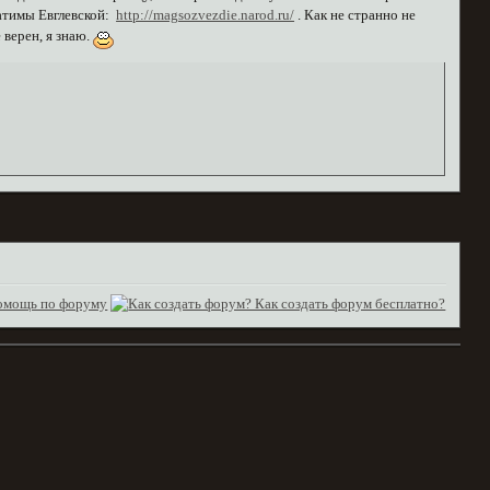
Фатимы Евглевской:
http://magsozvezdie.narod.ru/
. Как не странно не
 верен, я знаю.
омощь по форуму