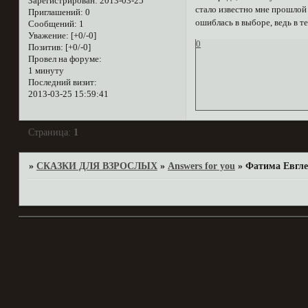
Зарегистрирован
: 2013-03-25
стало известно мне прошлой
Приглашений:
0
ошиблась в выборе, ведь в т
Сообщений:
1
Уважение:
[+0/-0]
0
Позитив:
[+0/-0]
Провел на форуме:
1 минуту
Последний визит:
2013-03-25 15:59:41
Страница:
1
»
СКАЗКИ ДЛЯ ВЗРОСЛЫХ
»
Answers for you
»
Фатима Евгле