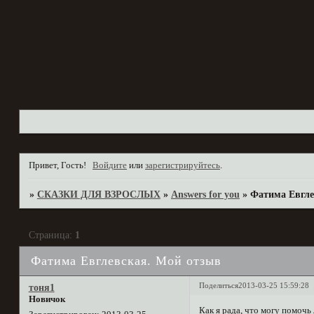
Привет, Гость!
Войдите
или
зарегистрируйтесь
.
»
СКАЗКИ ДЛЯ ВЗРОСЛЫХ
»
Answers for you
»
Фатима Евгле
Страница:
1
Фатима Евглевская. Мой отзыв
Поделиться
2013-03-25 15:59:28
тоня1
Новичок
Как я рада, что могу помочь