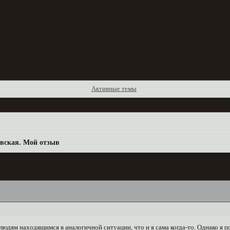
Форум
Участники
Правила
Поиск
Регистрация
Войт
Активные темы
вская. Мой отзыв
 людям находящимся в аналогичной ситуации, что и я сама когда-то. Однако я 